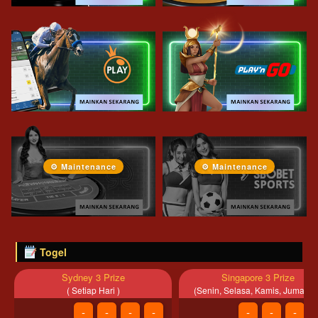
⚙ Maintenance
⚙ Maintenance
Togel
Sydney 3 Prize
Singapore 3 Prize
( Setiap Hari )
(Senin, Selasa, Kamis, Jumat Of
-
-
-
-
-
-
-