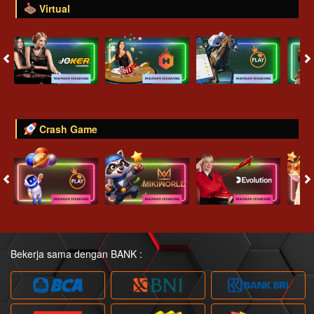
Virtual
Crash Game
Bekerja sama dengan BANK :