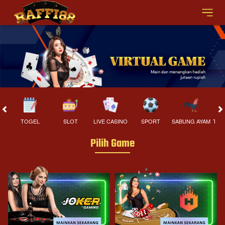
TOGEL
SLOT
LIVE CASINO
SPORT
SABUNG AYAM
TEM
Pilih Game