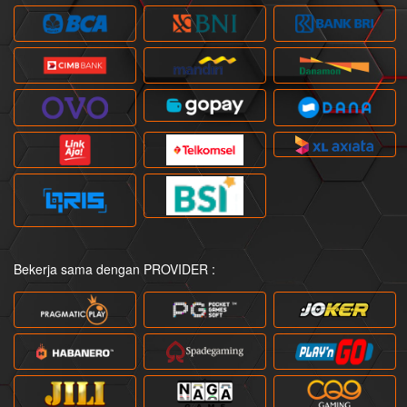
Bekerja sama dengan PROVIDER :